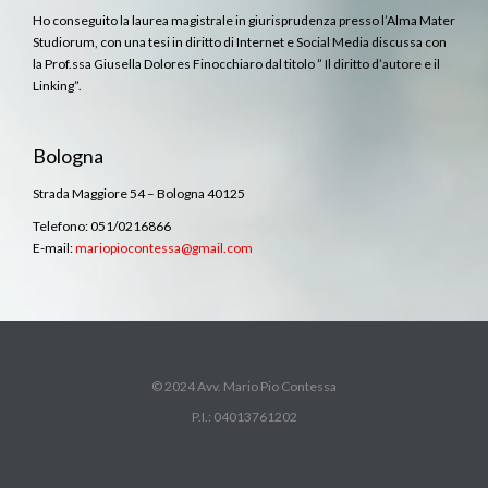
Ho conseguito la laurea magistrale in giurisprudenza presso l’Alma Mater
Studiorum, con una tesi in diritto di Internet e Social Media discussa con
la Prof.ssa Giusella Dolores Finocchiaro dal titolo ” Il diritto d’autore e il
Linking”.
Bologna
Strada Maggiore 54 – Bologna 40125
Telefono: 051/0216866
E-mail:
mariopiocontessa@gmail.com
© 2024 Avv. Mario Pio Contessa
P.I.: 04013761202