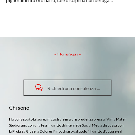
pignoramento ordinario, tale disciplina non deroga…
– ↑ Torna Sopra –

Richiedi una consulenza→
Chi sono
Ho conseguito la laurea magistrale in giurisprudenza presso l’Alma Mater
Studiorum, con una tesi in diritto di Internet e Social Media discussa con
la Prof.ssa Giusella Dolores Finocchiaro dal titolo ” Il diritto d’autore e il