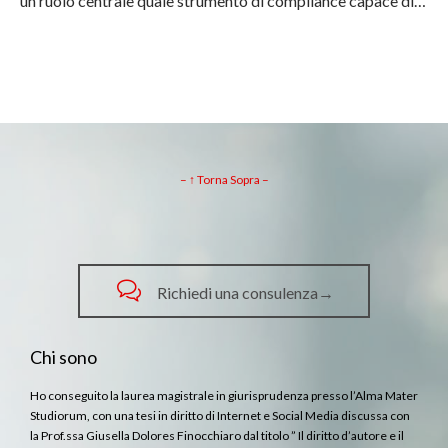
un ruolo centrale quale strumento di compliance capace di…
– ↑ Torna Sopra –

Richiedi una consulenza→
Chi sono
Ho conseguito la laurea magistrale in giurisprudenza presso l’Alma Mater
Studiorum, con una tesi in diritto di Internet e Social Media discussa con
la Prof.ssa Giusella Dolores Finocchiaro dal titolo ” Il diritto d’autore e il