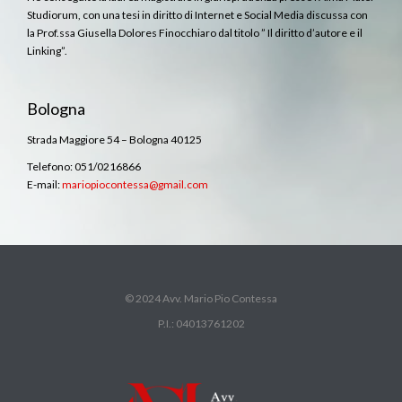
Studiorum, con una tesi in diritto di Internet e Social Media discussa con
la Prof.ssa Giusella Dolores Finocchiaro dal titolo ” Il diritto d’autore e il
Linking”.
Bologna
Strada Maggiore 54 – Bologna 40125
Telefono: 051/0216866
E-mail:
mariopiocontessa@gmail.com
© 2024 Avv. Mario Pio Contessa
P.I.: 04013761202