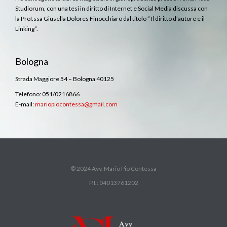
Studiorum, con una tesi in diritto di Internet e Social Media discussa con
la Prof.ssa Giusella Dolores Finocchiaro dal titolo ” Il diritto d’autore e il
Linking”.
Bologna
Strada Maggiore 54 – Bologna 40125
Telefono: 051/0216866
E-mail:
mariopiocontessa@gmail.com
© 2024 Avv. Mario Pio Contessa
P.I.: 04013761202