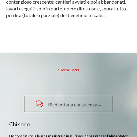
contenzioso crescente: cantieri avviati e poi abbandonati,
lavori eseguiti solo in parte, opere difettose e, soprattutto,
perdita (totale o parziale) del beneficio fiscale…
– ↑ Torna Sopra –

Richiedi una consulenza→
Chi sono
Ho conseguito la laurea magistrale in giurisprudenza presso l’Alma Mater