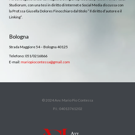
Studiorum, con una tesi in diritto di Internet e Social Media discussa con
la Prof.ssa Giusella Dolores Finocchiaro dal titolo ” Il diritto d’autore e il
Linking”.
Bologna
Strada Maggiore 54 – Bologna 40125
Telefono: 051/0216866
E-mail:
mariopiocontessa@gmail.com
© 2024 Avv. Mario Pio Contessa
P.I.: 04013761202