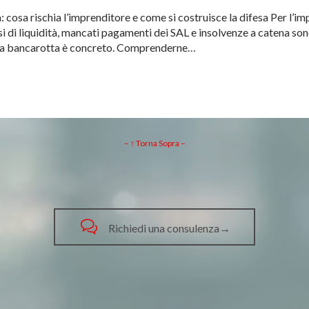
: cosa rischia l’imprenditore e come si costruisce la difesa Per l’im
si di liquidità, mancati pagamenti dei SAL e insolvenze a catena sono
 alla bancarotta è concreto. Comprenderne…
– ↑ Torna Sopra –

Richiedi una consulenza→