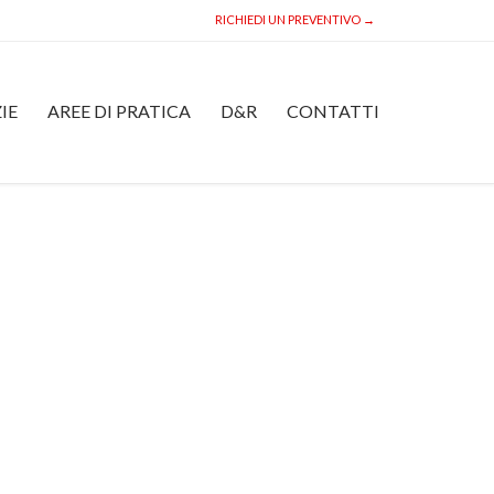
RICHIEDI UN PREVENTIVO →
Skip
IE
AREE DI PRATICA
D&R
CONTATTI
to
content