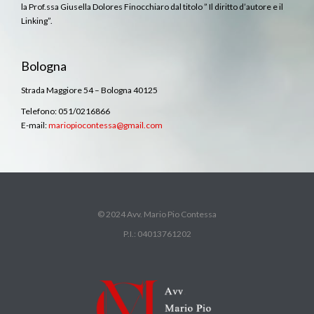
la Prof.ssa Giusella Dolores Finocchiaro dal titolo ” Il diritto d’autore e il
Linking”.
Bologna
Strada Maggiore 54 – Bologna 40125
Telefono: 051/0216866
E-mail:
mariopiocontessa@gmail.com
© 2024 Avv. Mario Pio Contessa
P.I.: 04013761202