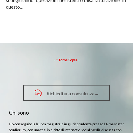
scongiurando “operazioni inesistenti o falsa fatturazione” In
questo…
– ↑ Torna Sopra –

Richiedi una consulenza→
Chi sono
Ho conseguito la laurea magistrale in giurisprudenza presso l’Alma Mater
Studiorum, con una tesi in diritto di Internet e Social Media discussa con