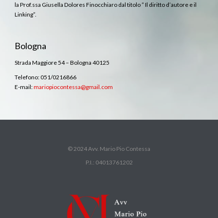
la Prof.ssa Giusella Dolores Finocchiaro dal titolo ” Il diritto d’autore e il
Linking”.
Bologna
Strada Maggiore 54 – Bologna 40125
Telefono: 051/0216866
E-mail:
mariopiocontessa@gmail.com
© 2024 Avv. Mario Pio Contessa
P.I.: 04013761202