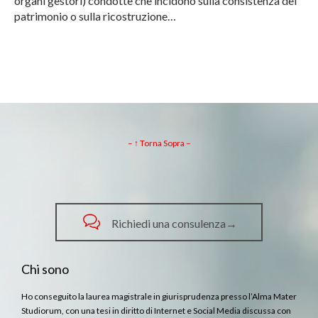
organi gestori) condotte che incidono sulla consistenza del
patrimonio o sulla ricostruzione…
– ↑ Torna Sopra –

Richiedi una consulenza→
Chi sono
Ho conseguito la laurea magistrale in giurisprudenza presso l’Alma Mater
Studiorum, con una tesi in diritto di Internet e Social Media discussa con