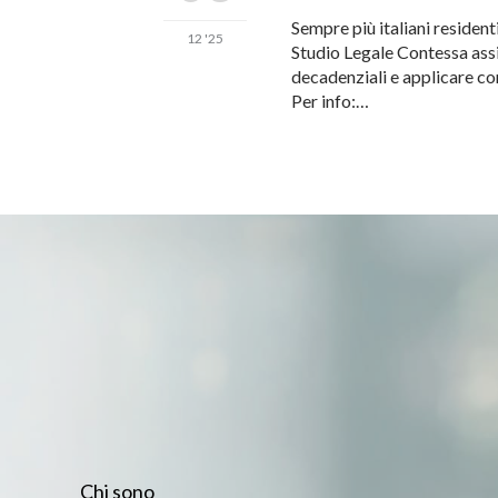
Sempre più italiani resident
12 '25
Studio Legale Contessa assis
decadenziali e applicare co
Per info:…
Chi sono