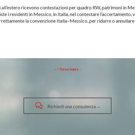
i all’estero ricevono contestazioni per quadro RW, patrimoni in Mess
te i residenti in Messico, in Italia, nel contestare l’accertamento, v
rrettamente la convenzione Italia–Messico, per ridurre o annullare 
– ↑ Torna Sopra –

Richiedi una consulenza→