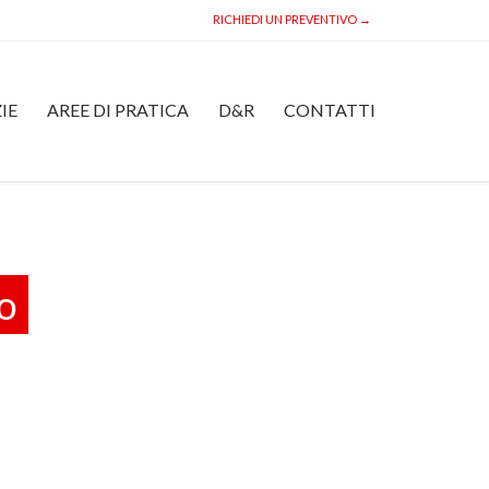
RICHIEDI UN PREVENTIVO →
Skip
IE
AREE DI PRATICA
D&R
CONTATTI
to
content
ro