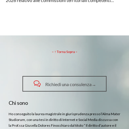
2026 relativo alle commissioni territoriali competenti…
– ↑ Torna Sopra –

Richiedi una consulenza→
Chi sono
Ho conseguito la laurea magistrale in giurisprudenza presso l’Alma Mater
Studiorum, con una tesi in diritto di Internet e Social Media discussa con
la Prof.ssa Giusella Dolores Finocchiaro dal titolo ” Il diritto d’autore e il