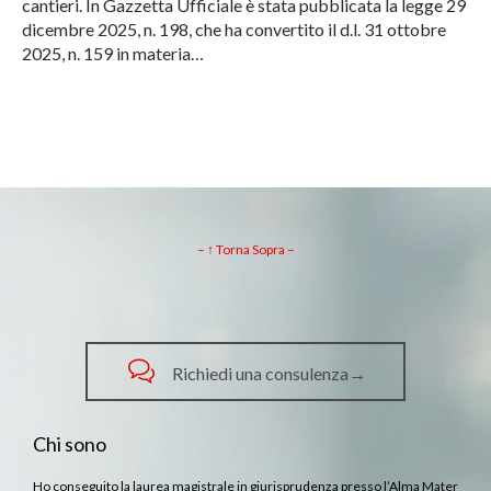
cantieri. In Gazzetta Ufficiale è stata pubblicata la legge 29
dicembre 2025, n. 198, che ha convertito il d.l. 31 ottobre
2025, n. 159 in materia…
– ↑ Torna Sopra –

Richiedi una consulenza→
Chi sono
Ho conseguito la laurea magistrale in giurisprudenza presso l’Alma Mater