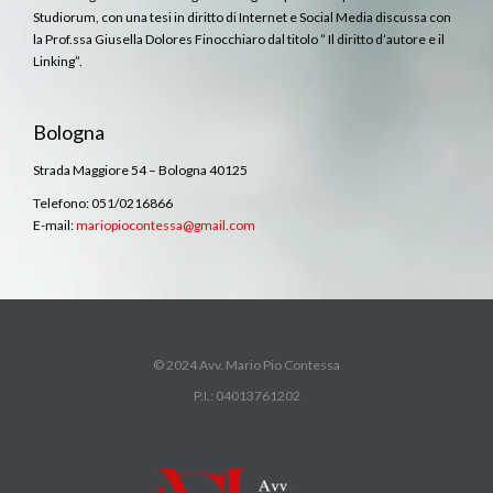
Studiorum, con una tesi in diritto di Internet e Social Media discussa con
la Prof.ssa Giusella Dolores Finocchiaro dal titolo ” Il diritto d’autore e il
Linking”.
Bologna
Strada Maggiore 54 – Bologna 40125
Telefono: 051/0216866
E-mail:
mariopiocontessa@gmail.com
© 2024 Avv. Mario Pio Contessa
P.I.: 04013761202