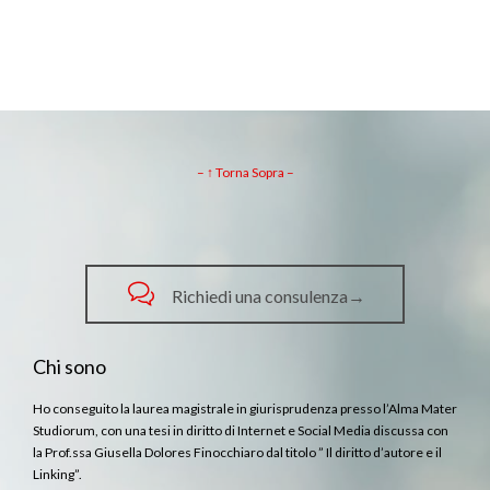
– ↑ Torna Sopra –

Richiedi una consulenza→
Chi sono
Ho conseguito la laurea magistrale in giurisprudenza presso l’Alma Mater
Studiorum, con una tesi in diritto di Internet e Social Media discussa con
la Prof.ssa Giusella Dolores Finocchiaro dal titolo ” Il diritto d’autore e il
Linking”.