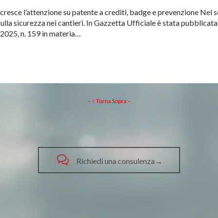
 cresce l’attenzione su patente a crediti, badge e prevenzione Nel se
lla sicurezza nei cantieri. In Gazzetta Ufficiale è stata pubblicata
e 2025, n. 159 in materia…
– ↑ Torna Sopra –

Richiedi una consulenza→