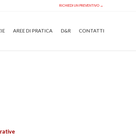
RICHIEDI UN PREVENTIVO →
Skip
IE
AREE DI PRATICA
D&R
CONTATTI
to
content
erative