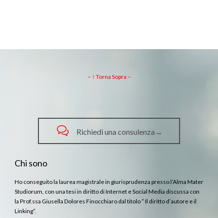
– ↑ Torna Sopra –

Richiedi una consulenza→
Chi sono
Ho conseguito la laurea magistrale in giurisprudenza presso l’Alma Mater
Studiorum, con una tesi in diritto di Internet e Social Media discussa con
la Prof.ssa Giusella Dolores Finocchiaro dal titolo ” Il diritto d’autore e il
Linking”.