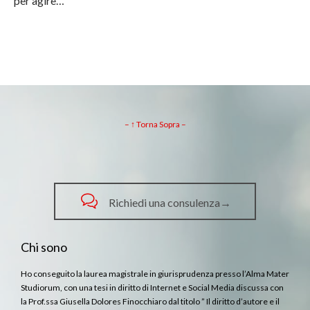
per agire…
– ↑ Torna Sopra –

Richiedi una consulenza→
Chi sono
Ho conseguito la laurea magistrale in giurisprudenza presso l’Alma Mater
Studiorum, con una tesi in diritto di Internet e Social Media discussa con
la Prof.ssa Giusella Dolores Finocchiaro dal titolo ” Il diritto d’autore e il