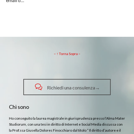
email o…
– ↑ Torna Sopra –

Richiedi una consulenza→
Chi sono
Ho conseguito la laurea magistrale in giurisprudenza presso l’Alma Mater
Studiorum, con una tesi in diritto di Internet e Social Media discussa con
la Prof.ssa Giusella Dolores Finocchiaro dal titolo ” Il diritto d’autore e il