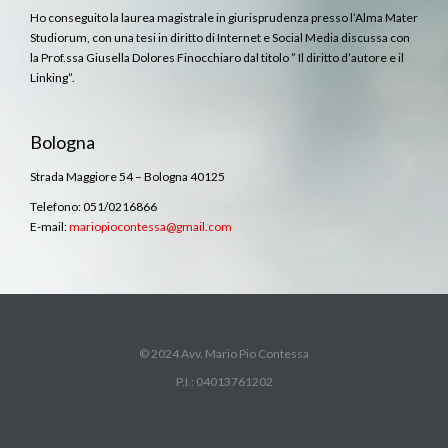
Ho conseguito la laurea magistrale in giurisprudenza presso l’Alma Mater
Studiorum, con una tesi in diritto di Internet e Social Media discussa con
la Prof.ssa Giusella Dolores Finocchiaro dal titolo ” Il diritto d’autore e il
Linking”.
Bologna
Strada Maggiore 54 – Bologna 40125
Telefono: 051/0216866
E-mail:
mariopiocontessa@gmail.com
© 2024 Avv. Mario Pio Contessa
P.I.: 04013761202