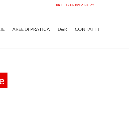
RICHIEDI UN PREVENTIVO →
Skip
IE
AREE DI PRATICA
D&R
CONTATTI
to
content
ne