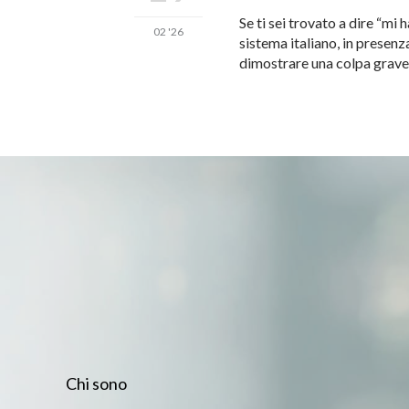
Se ti sei trovato a dire “mi 
02 '26
sistema italiano, in presenz
dimostrare una colpa grave 
Chi sono