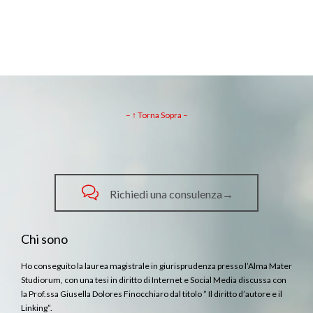
– ↑ Torna Sopra –

Richiedi una consulenza→
Chi sono
Ho conseguito la laurea magistrale in giurisprudenza presso l’Alma Mater
Studiorum, con una tesi in diritto di Internet e Social Media discussa con
la Prof.ssa Giusella Dolores Finocchiaro dal titolo ” Il diritto d’autore e il
Linking”.