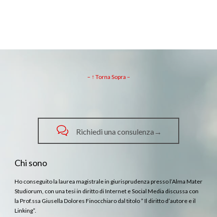
– ↑ Torna Sopra –

Richiedi una consulenza→
Chi sono
Ho conseguito la laurea magistrale in giurisprudenza presso l’Alma Mater
Studiorum, con una tesi in diritto di Internet e Social Media discussa con
la Prof.ssa Giusella Dolores Finocchiaro dal titolo ” Il diritto d’autore e il
Linking”.