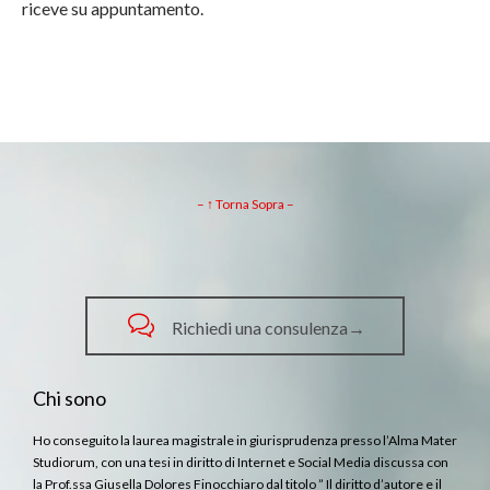
riceve su appuntamento.
– ↑ Torna Sopra –

Richiedi una consulenza→
Chi sono
Ho conseguito la laurea magistrale in giurisprudenza presso l’Alma Mater
Studiorum, con una tesi in diritto di Internet e Social Media discussa con
la Prof.ssa Giusella Dolores Finocchiaro dal titolo ” Il diritto d’autore e il