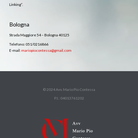
Linking”.
Bologna
Strada Maggiore 54 – Bologna 40125
Telefono: 051/0216866
E-mail:
mariopiocontessa@gmail.com
© 2024 Avv. Mario Pio Contessa
P.I.: 04013761202