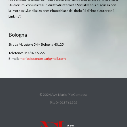
Studiorum, con una tesi in diritto di Internet e Social Media discussa con
la Prof.ssa Giusella Dolores Finocchiaro dal titolo ” Il diritto d’autore e il
Linking”.
Bologna
Strada Maggiore 54 – Bologna 40125
Telefono: 051/0216866
E-mail:
mariopiocontessa@gmail.com
© 2024 Avv. Mario Pio Contessa
P.I.: 04013761202