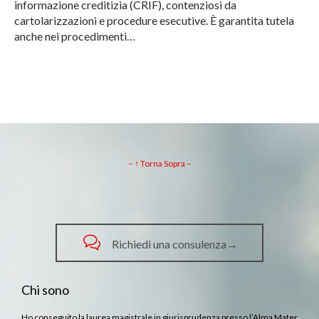
informazione creditizia (CRIF), contenziosi da
cartolarizzazioni e procedure esecutive. È garantita tutela
anche nei procedimenti…
– ↑ Torna Sopra –

Richiedi una consulenza→
Chi sono
Ho conseguito la laurea magistrale in giurisprudenza presso l’Alma Mater