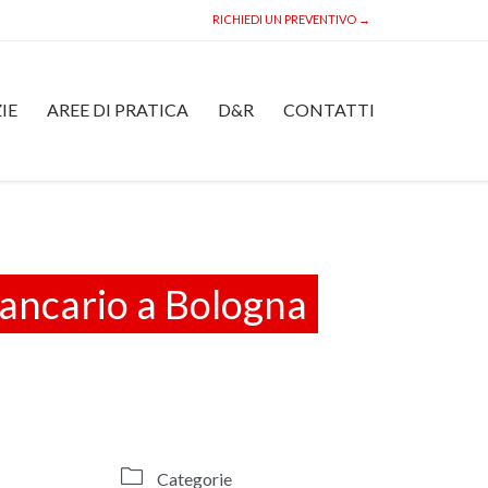
RICHIEDI UN PREVENTIVO →
Skip
IE
AREE DI PRATICA
D&R
CONTATTI
to
content
Bancario a Bologna

Categorie