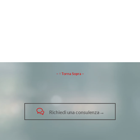
– ↑ Torna Sopra –

Richiedi una consulenza→