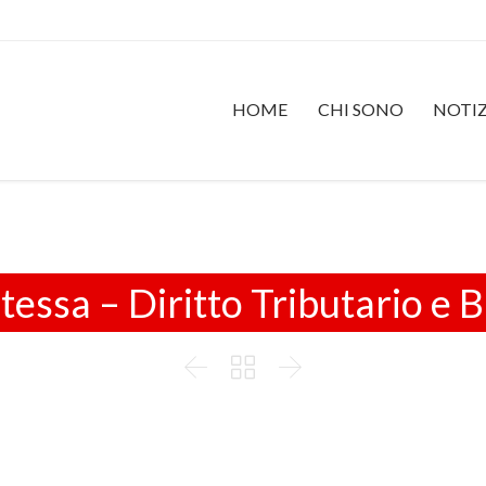
HOME
CHI SONO
NOTIZ
tessa – Diritto Tributario e 


