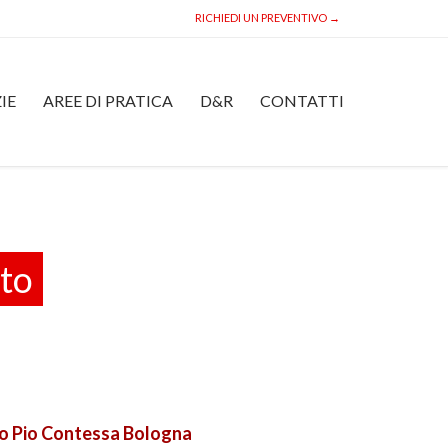
RICHIEDI UN PREVENTIVO →
Skip
IE
AREE DI PRATICA
D&R
CONTATTI
to
content
eto
rio Pio Contessa Bologna