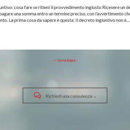
ntivo: cosa fare se ritieni il provvedimento ingiusto Ricevere un d
pagare una somma entro un termine preciso, con l’avvertimento che,
to. La prima cosa da sapere è questa: Il decreto ingiuntivo non è…
– ↑ Torna Sopra –

Richiedi una consulenza→