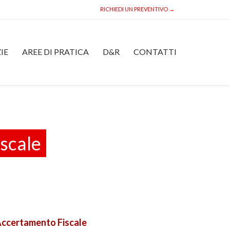
RICHIEDI UN PREVENTIVO →
Skip
IE
AREE DI PRATICA
D&R
CONTATTI
to
content
iscale
l’Accertamento Fiscale