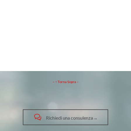
– ↑ Torna Sopra –

Richiedi una consulenza→