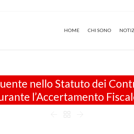
HOME
CHI SONO
NOTIZ
ibuente nello Statuto dei Con
urante l’Accertamento Fiscal


