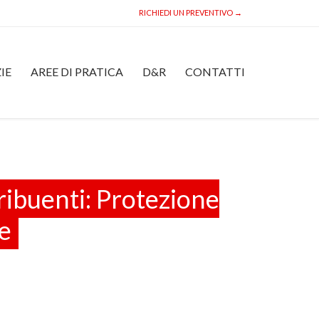
RICHIEDI UN PREVENTIVO →
Skip
IE
AREE DI PRATICA
D&R
CONTATTI
to
content
tribuenti: Protezione
e