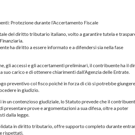
buenti: Protezione durante l’Accertamento Fiscale
le del diritto tributario italiano, volto a garantire tutela e traspa
Finanziaria.
nte ha diritto a essere informato e a difendersi sia nella fase
e, gli accessi e gli accertamenti preliminari, il contribuente ha il di
i a suo carico e di ottenere chiarimenti dall’Agenzia delle Entrate.
ogo preventivo col fisco poiché in forza di ciò si potrebbe giungere
ocedere in giudizio.
i in un contenzioso giudiziale, lo Statuto prevede che il contribuen
, di presentare prove e argomentazioni a sua difesa, oltre a poter
sti dalla legge.
lidata in diritto tributario, offre supporto completo durante entr
e rispettati.