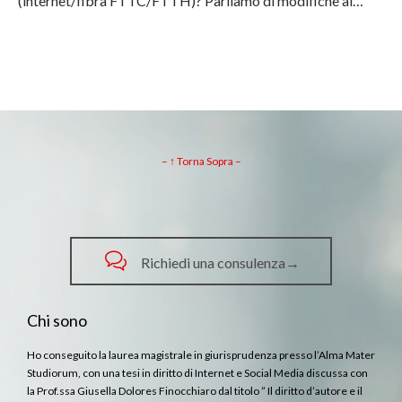
(internet/fibra FTTC/FTTH)? Parliamo di modifiche al…
– ↑ Torna Sopra –

Richiedi una consulenza→
Chi sono
Ho conseguito la laurea magistrale in giurisprudenza presso l’Alma Mater
Studiorum, con una tesi in diritto di Internet e Social Media discussa con
la Prof.ssa Giusella Dolores Finocchiaro dal titolo ” Il diritto d’autore e il