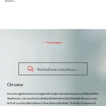
2025…
– ↑ Torna Sopra –

Richiedi una consulenza→
Chi sono
Ho conseguito la laurea magistrale in giurisprudenza presso l’Alma Mater
Studiorum, con una tesi in diritto di Internet e Social Media discussa con
la Prof.ssa Giusella Dolores Finocchiaro dal titolo ” Il diritto d’autore e il