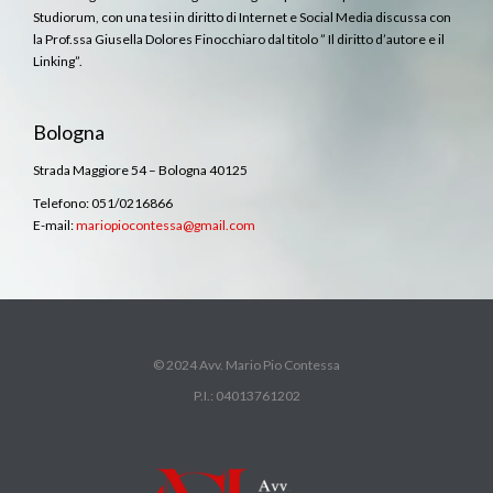
Studiorum, con una tesi in diritto di Internet e Social Media discussa con
la Prof.ssa Giusella Dolores Finocchiaro dal titolo ” Il diritto d’autore e il
Linking”.
Bologna
Strada Maggiore 54 – Bologna 40125
Telefono: 051/0216866
E-mail:
mariopiocontessa@gmail.com
© 2024 Avv. Mario Pio Contessa
P.I.: 04013761202