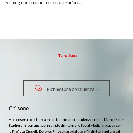
vishing continuano a occupare un’area…
– ↑ Torna Sopra –

Richiedi una consulenza→
Chi sono
Ho conseguito la laurea magistrale in giurisprudenza presso l’Alma Mater
Studiorum, con una tesi in diritto di Internet e Social Media discussa con
la Prof.ssa Giusella Dolores Finocchiaro dal titolo ” Il diritto d’autore e il