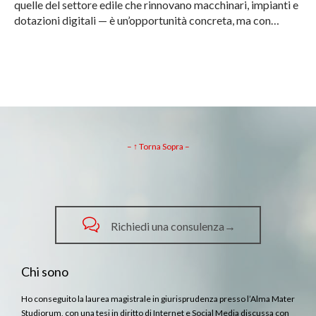
quelle del settore edile che rinnovano macchinari, impianti e
dotazioni digitali — è un’opportunità concreta, ma con…
– ↑ Torna Sopra –

Richiedi una consulenza→
Chi sono
Ho conseguito la laurea magistrale in giurisprudenza presso l’Alma Mater
Studiorum, con una tesi in diritto di Internet e Social Media discussa con