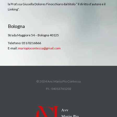
la Prof.ssa Giusella Dolores Finocchiaro dal titolo ” Il diritto d’autore e il
Linking”.
Bologna
Strada Maggiore 54 – Bologna 40125
Telefono: 051/0216866
E-mail:
mariopiocontessa@gmail.com
© 2024 Avv. Mario Pio Contessa
P.I.: 04013761202