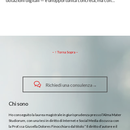
dotazioni digitali — è un’opportunità concreta, ma con…
– ↑ Torna Sopra –

Richiedi una consulenza→
Chi sono
Ho conseguito la laurea magistrale in giurisprudenza presso l’Alma Mater
Studiorum, con una tesi in diritto di Internet e Social Media discussa con
la Prof.ssa Giusella Dolores Finocchiaro dal titolo ” Il diritto d’autore e il