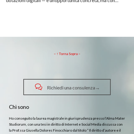
dotazioni digitali — è un’opportunità concreta, ma con…
– ↑ Torna Sopra –

Richiedi una consulenza→
Chi sono
Ho conseguito la laurea magistrale in giurisprudenza presso l’Alma Mater
Studiorum, con una tesi in diritto di Internet e Social Media discussa con
la Prof.ssa Giusella Dolores Finocchiaro dal titolo ” Il diritto d’autore e il