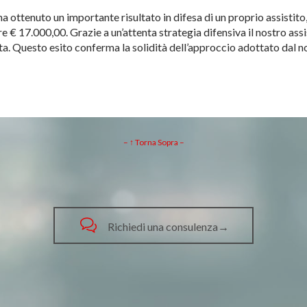
a ottenuto un importante risultato in difesa di un proprio assistit
tre € 17.000,00. Grazie a un’attenta strategia difensiva il nostro as
. Questo esito conferma la solidità dell’approccio adottato dal n
– ↑ Torna Sopra –

Richiedi una consulenza→