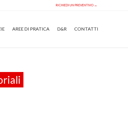
RICHIEDI UN PREVENTIVO →
Skip
IE
AREE DI PRATICA
D&R
CONTATTI
to
content
riali