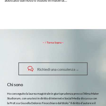
adottato dal nostro Studio in materia…
– ↑ Torna Sopra –

Richiedi una consulenza→
Chi sono
Ho conseguito la laurea magistrale in giurisprudenza presso l’Alma Mater
Studiorum, con una tesi in diritto di Internet e Social Media discussa con
la Prof.ssa Giusella Dolores Finocchiaro dal titolo ” Il diritto d’autore e il