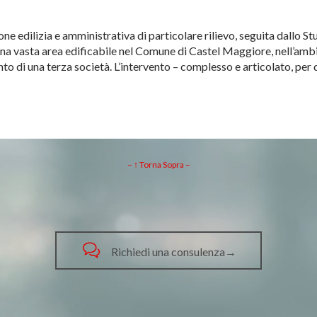
one edilizia e amministrativa di particolare rilievo, seguita dallo 
 una vasta area edificabile nel Comune di Castel Maggiore, nell’ambi
o di una terza società. L’intervento – complesso e articolato, pe
– ↑ Torna Sopra –

Richiedi una consulenza→