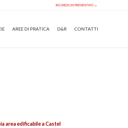
RICHIEDI UN PREVENTIVO →
Skip
IE
AREE DI PRATICA
D&R
CONTATTI
to
content
a area edificabile a Castel