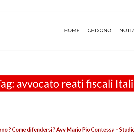
HOME
CHI SONO
NOTIZ
Tag:
avvocato reati fiscali Ital
 sono ? Come difendersi ? Avv Mario Pio Contessa – Stud