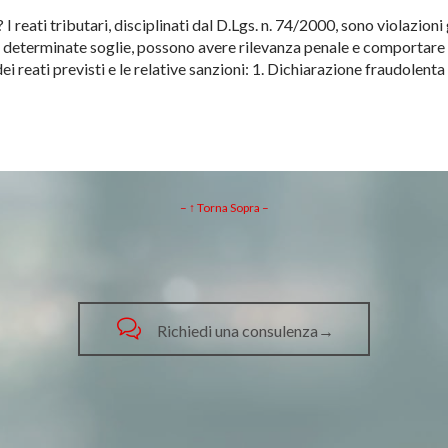
I reati tributari, disciplinati dal D.Lgs. n. 74/2000, sono violazioni
eterminate soglie, possono avere rilevanza penale e comportare pe
ei reati previsti e le relative sanzioni: 1. Dichiarazione fraudolen
– ↑ Torna Sopra –

Richiedi una consulenza→