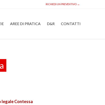
RICHIEDI UN PREVENTIVO →
Skip
IE
AREE DI PRATICA
D&R
CONTATTI
to
content
ia
io legale Contessa