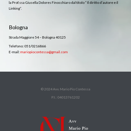
la Prof.ssa Giusella Dolores Finocchiaro dal titolo ” Il diritto d’autore e il
Linking”.
Bologna
Strada Maggiore 54 – Bologna 40125
Telefono: 051/0216866
E-mail:
mariopiocontessa@gmail.com
© 2024 Avv. Mario Pio Contessa
P.I.: 04013761202