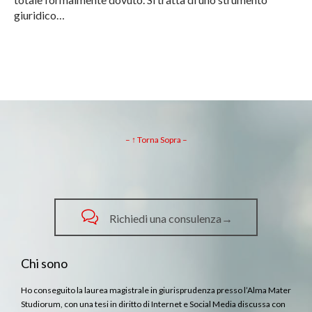
giuridico…
– ↑ Torna Sopra –

Richiedi una consulenza→
Chi sono
Ho conseguito la laurea magistrale in giurisprudenza presso l’Alma Mater
Studiorum, con una tesi in diritto di Internet e Social Media discussa con