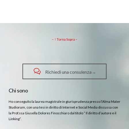
– ↑ Torna Sopra –

Richiedi una consulenza→
Chi sono
Ho conseguito la laurea magistrale in giurisprudenza presso l’Alma Mater
Studiorum, con una tesi in diritto di Internet e Social Media discussa con
la Prof.ssa Giusella Dolores Finocchiaro dal titolo ” Il diritto d’autore e il
Linking”.