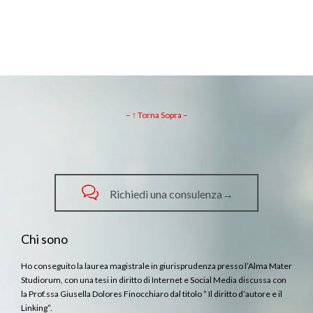
– ↑ Torna Sopra –

Richiedi una consulenza→
Chi sono
Ho conseguito la laurea magistrale in giurisprudenza presso l’Alma Mater
Studiorum, con una tesi in diritto di Internet e Social Media discussa con
la Prof.ssa Giusella Dolores Finocchiaro dal titolo ” Il diritto d’autore e il
Linking”.