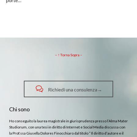
porte…
– ↑ Torna Sopra –

Richiedi una consulenza→
Chi sono
Ho conseguito la laurea magistrale in giurisprudenza presso l’Alma Mater
Studiorum, con una tesi in diritto di Internet e Social Media discussa con
la Prof.ssa Giusella Dolores Finocchiaro dal titolo ” Il diritto d’autore e il