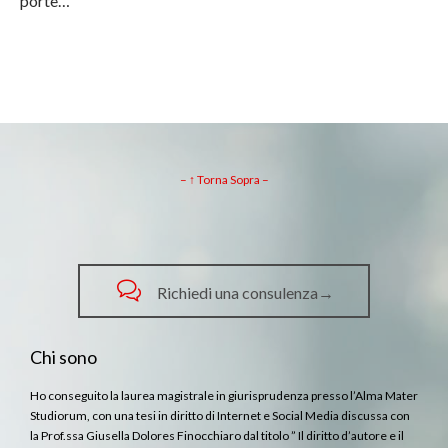
porte…
– ↑ Torna Sopra –

Richiedi una consulenza→
Chi sono
Ho conseguito la laurea magistrale in giurisprudenza presso l’Alma Mater
Studiorum, con una tesi in diritto di Internet e Social Media discussa con
la Prof.ssa Giusella Dolores Finocchiaro dal titolo ” Il diritto d’autore e il