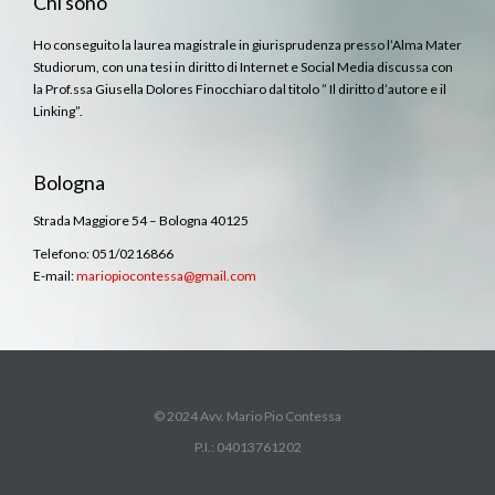
Chi sono
Ho conseguito la laurea magistrale in giurisprudenza presso l’Alma Mater
Studiorum, con una tesi in diritto di Internet e Social Media discussa con
la Prof.ssa Giusella Dolores Finocchiaro dal titolo ” Il diritto d’autore e il
Linking”.
Bologna
Strada Maggiore 54 – Bologna 40125
Telefono: 051/0216866
E-mail:
mariopiocontessa@gmail.com
© 2024 Avv. Mario Pio Contessa
P.I.: 04013761202