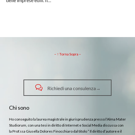
delle imprese edili. Il…
– ↑ Torna Sopra –

Richiedi una consulenza→
Chi sono
Ho conseguito la laurea magistrale in giurisprudenza presso l’Alma Mater
Studiorum, con una tesi in diritto di Internet e Social Media discussa con
la Prof.ssa Giusella Dolores Finocchiaro dal titolo ” Il diritto d’autore e il