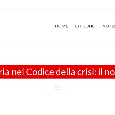
HOME
CHI SONO
NOTIZ
ia nel Codice della crisi: il 


