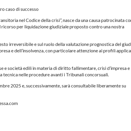
stro caso di successo
transitoria nel Codice della crisi”, nasce da una causa patrocinata co
 il ricorso per liquidazione giudiziale proposto contro una nostra
issesto irreversibile e sul ruolo della valutazione prognostica del giu
resa e dell’insolvenza, con particolare attenzione ai profili applica
e società edili in materia di diritto fallimentare, crisi d’impresa e
a tecnica nelle procedure avanti i Tribunali concorsuali.
cembre 2025 e, successivamente, sarà consultabile liberamente su
tessa.com