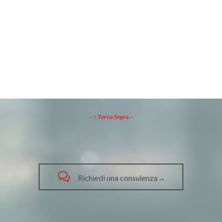
– ↑ Torna Sopra –

Richiedi una consulenza→