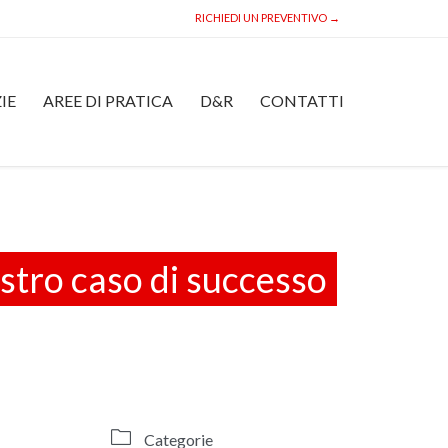
RICHIEDI UN PREVENTIVO →
Skip
IE
AREE DI PRATICA
D&R
CONTATTI
to
content
nostro caso di successo

Categorie