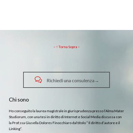
– ↑ Torna Sopra –

Richiedi una consulenza→
Chi sono
Ho conseguito la laurea magistrale in giurisprudenza presso l’Alma Mater
Studiorum, con una tesi in diritto di Internet e Social Media discussa con
la Prof.ssa Giusella Dolores Finocchiaro dal titolo ” Il diritto d’autore e il
Linking”.