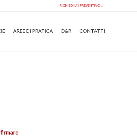
RICHIEDI UN PREVENTIVO →
Skip
IE
AREE DI PRATICA
D&R
CONTATTI
to
content
 firmare