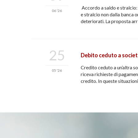
Accordo a saldo e stralcio: 
06 '26
e stralcio non dalla banca o
deteriorati. La proposta ar
25
Debito ceduto a societ
Credito ceduto a un’altra s
05 '26
riceva richieste di pagament
credito. In queste situazio