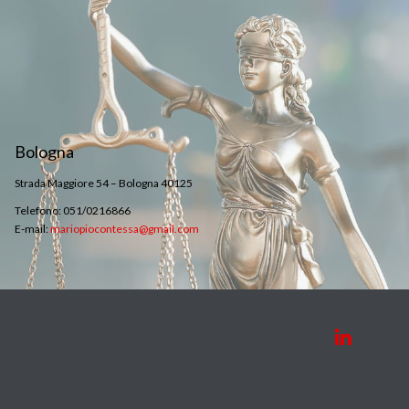
Bologna
Strada Maggiore 54 – Bologna 40125
Telefono: 051/0216866
E-mail:
mariopiocontessa@gmail.com
