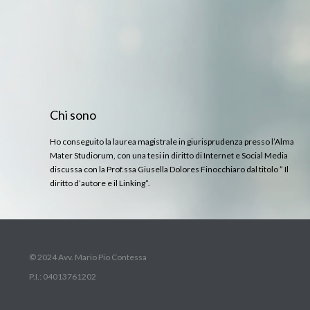
Chi sono
Ho conseguito la laurea magistrale in giurisprudenza presso l’Alma
Mater Studiorum, con una tesi in diritto di Internet e Social Media
discussa con la Prof.ssa Giusella Dolores Finocchiaro dal titolo ” Il
diritto d’autore e il Linking”.
© 2024 Avv. Mario Pio Contessa
P.I.: 04013761202