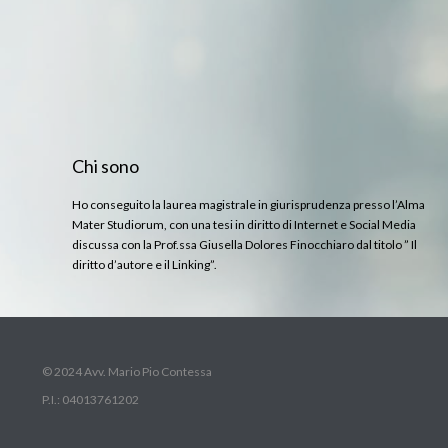
Chi sono
Ho conseguito la laurea magistrale in giurisprudenza presso l’Alma
Mater Studiorum, con una tesi in diritto di Internet e Social Media
discussa con la Prof.ssa Giusella Dolores Finocchiaro dal titolo ” Il
diritto d’autore e il Linking”.
© 2024 Avv. Mario Pio Contessa
P.I.: 04013761202