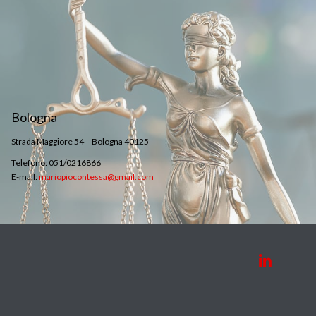
Bologna
Strada Maggiore 54 – Bologna 40125
Telefono: 051/0216866
E-mail:
mariopiocontessa@gmail.com
