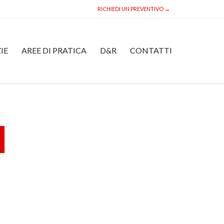
RICHIEDI UN PREVENTIVO →
Skip
IE
AREE DI PRATICA
D&R
CONTATTI
to
content